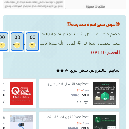
🎁 عرض مميز لفترة محدودة ⏱️
خصم خاص على كل شئ بالمتجر بقيمة 10% العرض حتى نهاية
00
00
00
كود
عيد الأضحي المبارك 🐏 أعاده الله علينا باليمن والبركات
يوم
ساعة
دقي
الخصم GPL10
سارعوا فالعروض تنتهي قريبا 🔥🔥🔥
AnyPort النسخ الاحتياطي والاستعادة
Save
-92%
Save
15.0
$8.0
$99.0
ExcelPort أقوي اضافة للتصدير والاستيراد
Save
-93%
Save
25.0
$10.0
$150.0