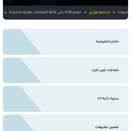
تسليم فوري
خصم 10% على كافة المنتجات لفترة محدودة
تسليم ف
متاجر الكترونية
إضافات أوبن كارت
سيرة ذاتية CV
تفعيل تطبيقات