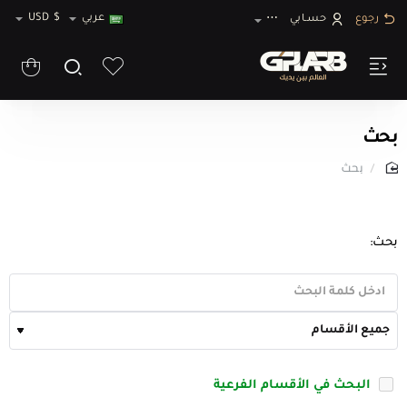
عربي
$
USD
رجوع
حسـابي
⋯
بحث
بحث
home
بحث:
البحث في الأقسام الفرعية