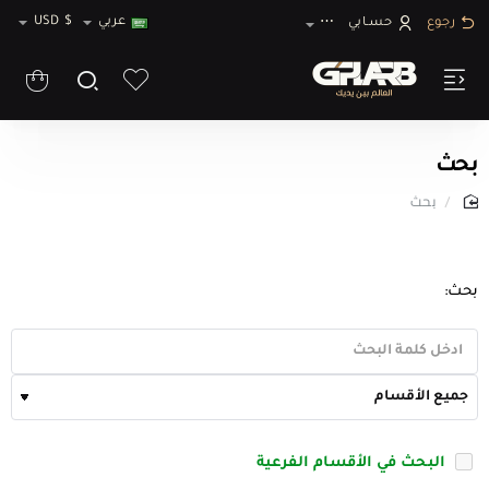
عربي
$
USD
رجوع
حسـابي
⋯
بحث
بحث
home
بحث:
البحث في الأقسام الفرعية