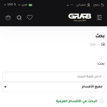
عربي
$
USD
رجوع
حسـابي
⋯
بحث
بحث
home
بحث:
البحث في الأقسام الفرعية