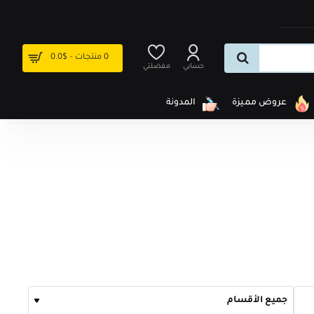
0 منتجات - $0.0
حسابي
مفضلتي
عروض مميزة
المدونة