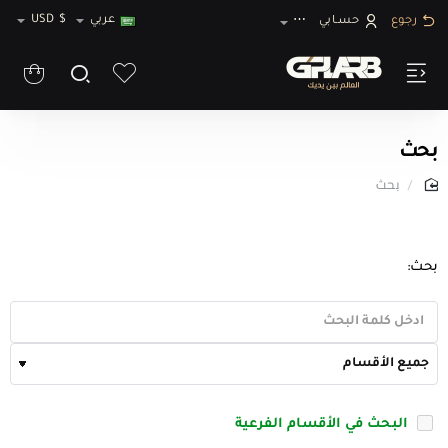
عربي
$
USD
رجوع
حسـابي
⋯
بحث
بحث
home
بحث:
البحث في الأقسام الفرعية