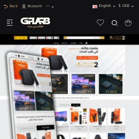
English
$
USD
Back
Account
⋯