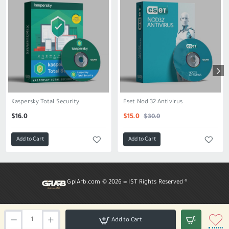
Kaspersky Total Security
Eset Nod 32 Antivirus
SALE
$30.0
$16.0
$15.0
Add to Cart
Add to Cart
GplArb.com ©
2026 ∞ IST Rights Reserved ®
Add to Cart