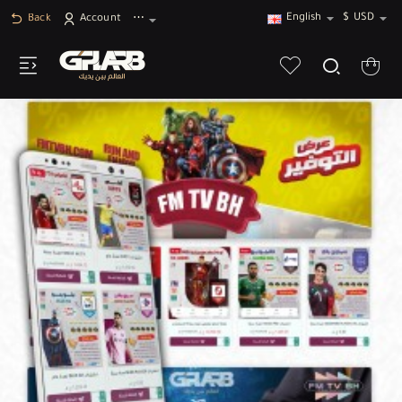
English
$
USD
Back
Account
⋯